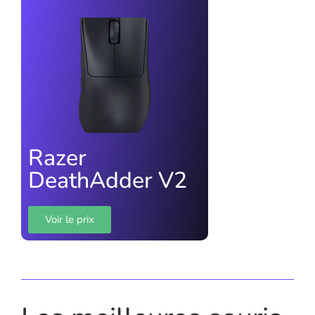
Razer
DeathAdder V2 ​
Voir le prix