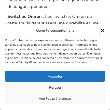
de longues périodes.
Switches Omron
: Les switches Omron de
cette souris garantissent une durabilité et une
réactivité élevées, ce qui est essentiel pour les
Gérer le consentement
joueurs de jeux MOBA qui cliquent
Pour offrir les meilleures expériences, nous utilisons des technologies
fréquemment.
telles que les cookies pour stocker et/ou accéder aux informations des
appareils. Le fait de consentir à ces technologies nous permettra de traiter
des données telles que le comportement de navigation ou les ID uniques
Souris pour League à plus de
sur ce site. Le fait de ne pas consentir ou de retirer son consentement peut
avoir un effet négatif sur certaines caractéristiques et fonctions.
100 €​
Accepter
Razer Viper V2 Pro : une souris sans fil avec un
Refuser
capteur optique de 30 000 ppp, un taux de
Voir les préférences
rapport de 1 000 Hz et 7 boutons
programmables.