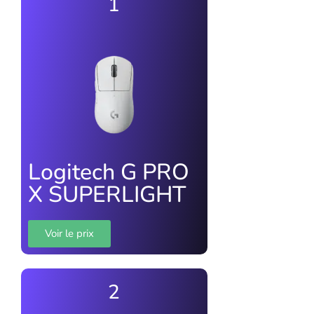
1
Logitech G PRO
X SUPERLIGHT
Voir le prix
2