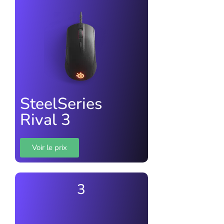
SteelSeries
Rival 3
Voir le prix
3