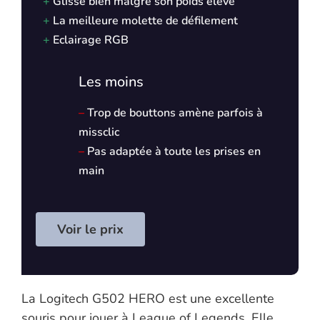
+
Glisse bien malgré son poids élevé
+
La meilleure molette de défilement
+
Eclairage RGB
Les moins
–
Trop de bouttons amène parfois à
missclic
–
Pas adaptée à toute les prises en
main
Voir le prix
La Logitech G502 HERO est une excellente
souris pour jouer à League of Legends. Elle