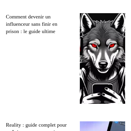
Comment devenir un
influenceur sans finir en
prison : le guide ultime
Reality : guide complet pour