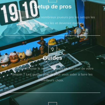
Setup de pros
Découvrez parmi de nombreux joueurs pro les setups les
plus utilisés, copiez les et devenez meilleur.
Guides
Comment choisir le meilleur matos en fonction de votre
besoin ? Les guides sont là pour vous aider à faire les
meilleurs choix.