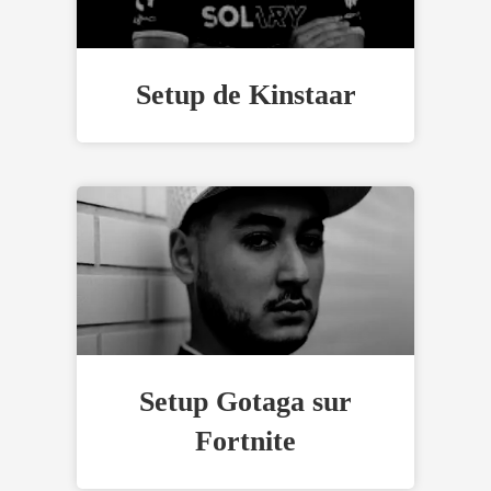
Setup de Kinstaar
Setup Gotaga sur
Fortnite