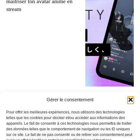
maîtriser ton avatar anime en
stream
Gérer le consentement
Pour offrir les meilleures expériences, nous utilisons des technologies
telles que les cookies pour stocker et/ou accéder aux informations des
ACCUEIL
appareils. Le fait de consentir à ces technologies nous permettra de traiter
des données telles que le comportement de navigation ou les ID uniques
JOUEURS
sur ce site. Le fait de ne pas consentir ou de retirer son consentement peut