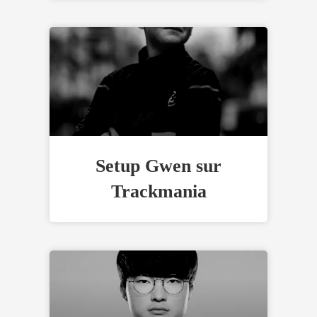
Setup Gwen sur
Trackmania